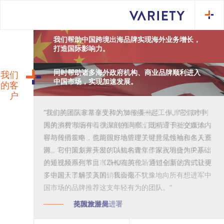
我们帮助中国跨境出海品牌实现海外业务增长，
打造国际影响力。
同时帮助诸多海外政府机构、商业品牌顺利进入
我们
中国市场，实现加速发展。
的客
户
“在由英国国家基金支持的‘体验英格兰：从摩登城市到
“我们的团队非常享受和为加传播一起工作。它们对中
秀美乡村’项目中，为加传播与我们进行了良好的配合，
国的消费市场有着很深刻的洞察，既精通于社交媒体内
帮助我们在中、英两国市场搭建了可持续性地合作关系
容与传播策略，也能很好地管理关键意见领袖和名人资
网，与中国多家头部OTA机构建立了深入地合作关系，
源。它们策划并开发的以知名青年作家祝羽捷为IP基础
并通过经得住本土市场检阅的市场营销全案让我们获得
的短视频系列节目《ZHU在英伦》通过创新的方式让更
了远超于市场投入的销售回报。”
多中国人了解了英国。我会毫不犹豫地向所有想进军中
国市场的品牌推荐这支年轻有为的团队。”
伦敦发展促进署
英国旅游局